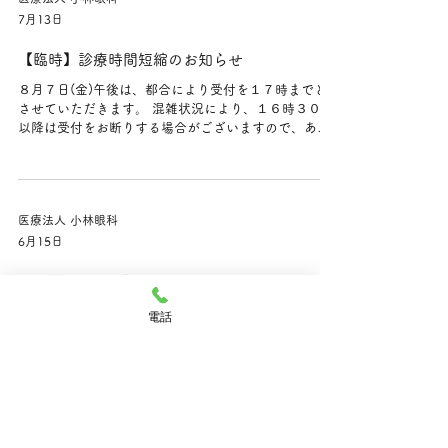
7月13日
【臨時】診療時間短縮のお知らせ
８月７日(金)午後は、都合により受付を１７時までと
させていただきます。 混雑状況により、１６時３０分
以降は受付をお断りする場合がございますので、あら
かじめご了承ください。 ご理解とご協力のほど、よろ
しくお願いいたします。
医療法人 小林眼科
6月15日
８月休診日のお知らせ
２０２６年８月１３日（木） ～ ８月１６日（日） 上
電話
記の期間は、夏季休診とさせていただきます。 ８月１
７日（月）より通常診療を行います。 ご了承のほどよ
ろしくお願いいたします。