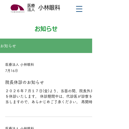
医療
小林眼科
法人
お知らせ
お知らせ
医療法人 小林眼科
7月16日
院長休診のお知らせ
２０２６年７月１７日(金)より、当面の間、院長外来
を休診いたします。 休診期間中は、代診医が診察を担
当しますので、あらかじめご了承ください。 再開時期
が決まりましたら、ホームページ上でもお知らせいた
します。 ご理解とご協力のほど、よろしくお願いいた
します。
医療法人 小林眼科